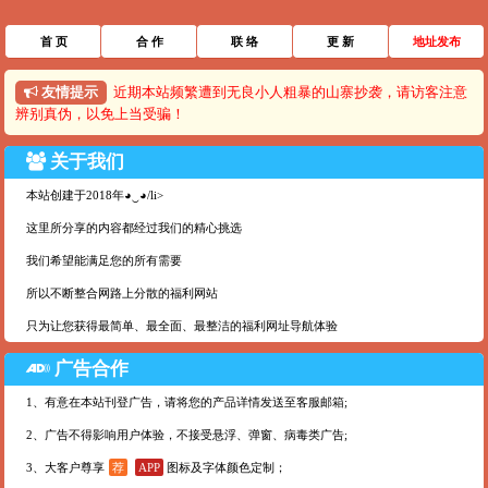
首 页
合 作
联 络
更 新
地址发布
友情提示
近期本站频繁遭到无良小人粗暴的山寨抄袭，请访客注意
辨别真伪，以免上当受骗！
关于我们
本站创建于2018年◕‿◕/li>
这里所分享的内容都经过我们的精心挑选
我们希望能满足您的所有需要
所以不断整合网路上分散的福利网站
只为让您获得最简单、最全面、最整洁的福利网址导航体验
广告合作
1、有意在本站刊登广告，请将您的产品详情发送至客服邮箱;
2、广告不得影响用户体验，不接受悬浮、弹窗、病毒类广告;
3、大客户尊享
荐
APP
图标及字体颜色定制；