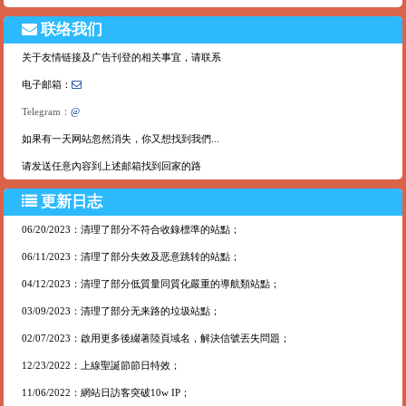
联络我们
关于友情链接及广告刊登的相关事宜，请联系
电子邮箱：
Telegram：
@
如果有一天网站忽然消失，你又想找到我們...
请发送任意內容到上述邮箱找到回家的路
更新日志
06/20/2023：清理了部分不符合收錄標準的站點；
06/11/2023：清理了部分失效及恶意跳转的站點；
04/12/2023：清理了部分低質量同質化嚴重的導航類站點；
03/09/2023：清理了部分无来路的垃圾站點；
02/07/2023：啟用更多後綴著陸頁域名，解決信號丟失問題；
12/23/2022：上線聖誕節節日特效；
11/06/2022：網站日訪客突破10w IP；